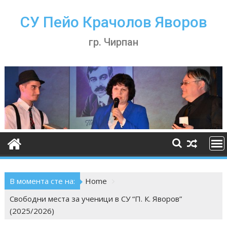
Skip
to
СУ Пейо Крачолов Яворов
content
гр. Чирпан
В момента сте на:
Home
Свободни места за ученици в СУ “П. К. Яворов”
(2025/2026)