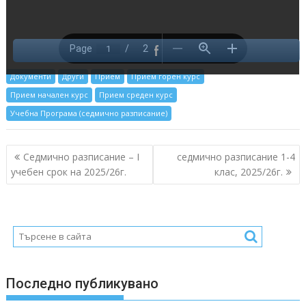
Документи
Други
Прием
Прием горен курс
Прием начален курс
Прием среден курс
Учебна Програма (седмично разписание)
Post
Седмично разписание – I
седмично разписание 1-4
navigation
учебен срок на 2025/26г.
клас, 2025/26г.
Последно публикувано