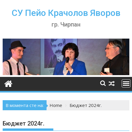
Skip
to
СУ Пейо Крачолов Яворов
content
гр. Чирпан
В момента сте на:
Home
Бюджет 2024г.
Бюджет 2024г.