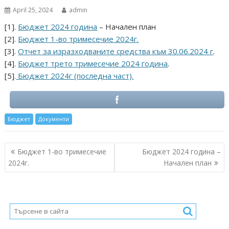
April 25, 2024
admin
[1].
Бюджет 2024 година
– Начален план
[2].
Бюджет 1-во тримесечие 2024г.
[3].
Отчет за изразходваните средства към 30.06.2024 г
.
[4].
Бюджет трето тримесечие 2024 година
.
[5].
Бюджет 2024г (последна част).
Бюджет
Документи
Post
Бюджет 1-во тримесечие
Бюджет 2024 година –
navigation
2024г.
Начален план