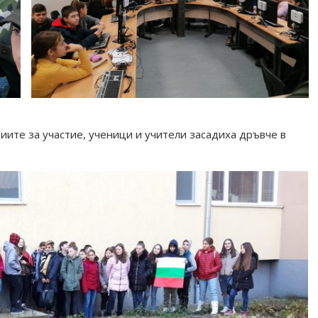
иите за участие, ученици и учители засадиха дръвче в