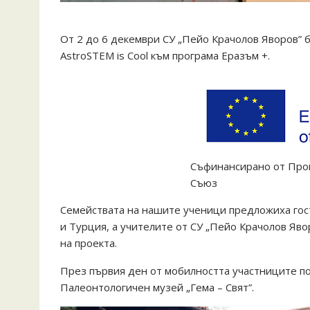
От 2 до 6 декември СУ „Пейо Крачолов Яворов” 
AstroSTEM is Cool към програма Еразъм +.
Съфинансирано от Прог
Съюз
Семействата на нашите ученици предложиха гост
и Турция, а учителите от СУ „Пейо Крачолов Яво
на проекта.
През първия ден от мобилността участниците п
Палеонтологичен музей „Гема – Свят”.