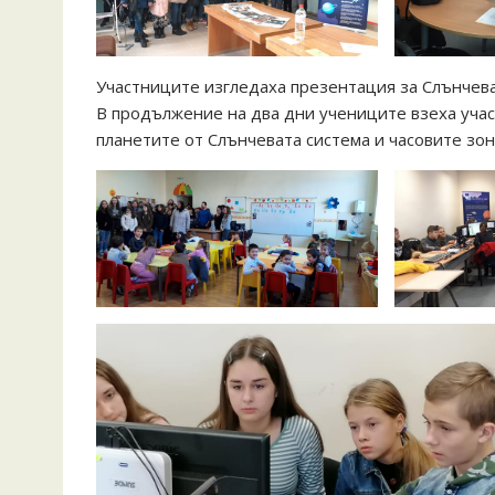
Участниците изгледаха презентация за Слънчева
В продължение на два дни учениците взеха учас
планетите от Слънчевата система и часовите зон