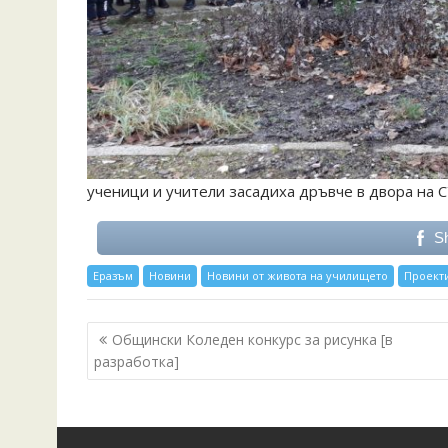
ученици и учители засадиха дръвче в двора на 
S
Еразъм
Новини
Новини от живота на училището
Проект
Post
Общински Коледен конкурс за рисунка [в
navigation
разработка]