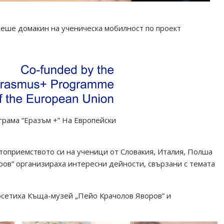
беше домакин на ученическа мобилност по проект
рама “Еразъм +” На Европейски
оприемството си на ученици от Словакия, Италия, Полша
ров” организираха интересни дейности, свързани с темата
осетиха Къща-музей „Пейо Крачолов Яворов” и