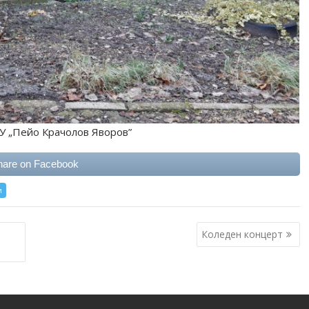
СУ „Пейо Крачолов Яворов”
hare on Facebook
и
Коледен концерт