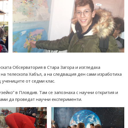
ската Обсерватория в Стара Загора и изгледаха
 на телескопа Хабъл, а на следващия ден сами изработиха
 учениците от седми клас.
ейко” в Пловдив. Там се запознаха с научни открития и
сами да проведат научни експерименти.