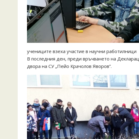
учениците взеха участие в научни работилници
В последния ден, преди връчването на Декларац
двора на СУ „Пейо Крачолов Яворов”.