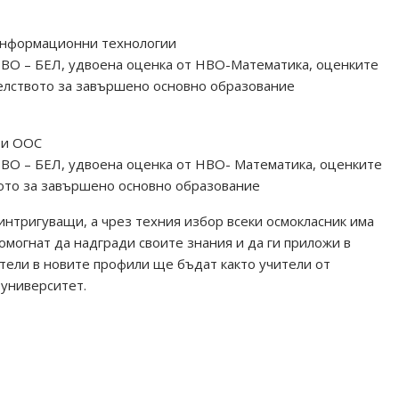
Информационни технологии
ВО – БЕЛ, удвоена оценка от НВО-Математика, оценките
елството за завършено основно образование
 и ООС
ВО – БЕЛ, удвоена оценка от НВО- Математика, оценките
вото за завършено основно образование
 интригуващи, а чрез техния избор всеки осмокласник има
омогнат да надгради своите знания и да ги приложи в
тели в новите профили ще бъдат както учители от
 университет.