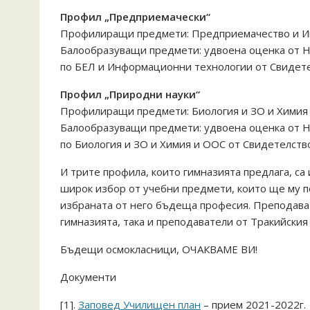
Профил „Предприемачески“
Профилиращи предмети: Предприемачество и 
Балообразуващи предмети: удвоена оценка от Н
по БЕЛ и Информационни технологии от Свидет
Профил „Природни науки“
Профилиращи предмети: Биология и ЗО и Химия
Балообразуващи предмети: удвоена оценка от Н
по Биология и ЗО и Химия и ООС от Свидетелст
И трите профила, които гимназията предлага, са
широк избор от учебни предмети, които ще му п
избраната от него бъдеща професия. Преподава
гимназията, така и преподаватели от Тракийския
Бъдещи осмокласници, ОЧАКВАМЕ ВИ!
Документи
[1].
Заповед Училищен план
– прием 2021-2022г.