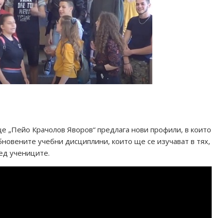
е „Пейо Крачолов Яворов“ предлага нови профили, в които
новените учебни дисциплини, които ще се изучават в тях,
ред учениците.