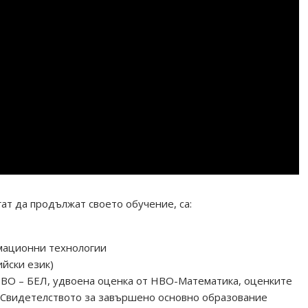
т да продължат своето обучение, са:
мационни технологии
ски език)
ВО – БЕЛ, удвоена оценка от НВО-Математика, оценките
 Свидетелството за завършено основно образование