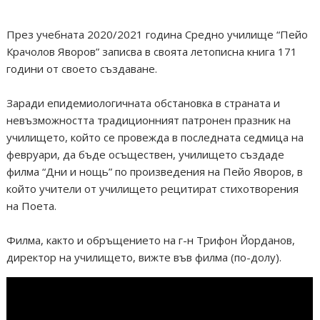
През учебната 2020/2021 година Средно училище “Пейо
Крачолов Яворов” записва в своята летописна книга 171
години от своето създаване.
Заради епидемиологичната обстановка в страната и
невъзможността традиционният патронен празник на
училището, който се провежда в последната седмица на
февруари, да бъде осъществен, училището създаде
филма “Дни и нощь” по произведения на Пейо Яворов, в
който учители от училището рецитират стихотворения
на Поета.
Филма, както и обръщението на г-н Трифон Йорданов,
директор на училището, вижте във филма (по-долу).