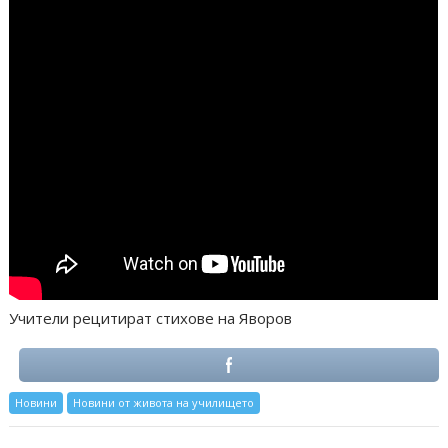
Учители рецитират стихове на Яворов
Новини
Новини от живота на училището