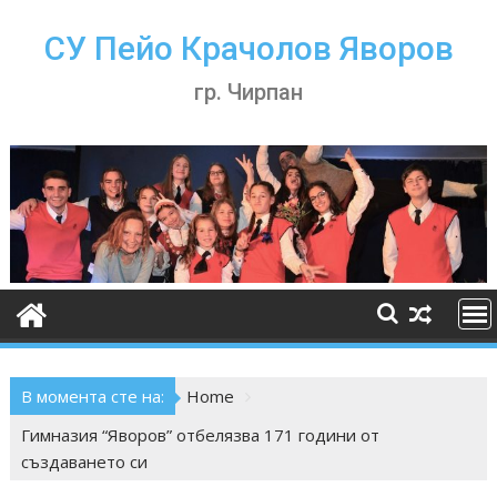
Skip
to
СУ Пейо Крачолов Яворов
content
гр. Чирпан
В момента сте на:
Home
Гимназия “Яворов” отбелязва 171 години от
създаването си