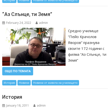
История
Новини
Новини от живота на училището
“Аз Слънце, ти Земя”
February 24, 2022
admin
Средно училище
“Пейо Крачолов
Яворов” празнува
своите 172 години с
филма “Аз Слънце, ти
Земя”
ОЩЕ ПО ТЕМАТА
История
Новини
Новини от живота на училището
История
January 18, 2011
admin