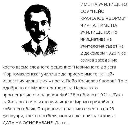
ИМЕ НА УЧИЛИЩЕТО
СОУ “ПЕЙО
КРАЧОЛОВ ЯВОРОВ”
ЧИРПАН ИМЕ НА
УЧИЛИЩЕТО: По
инициатива на
Учителския съвет на
2 декември 1920 г. се
свиква заседание,
което взема следното решение: ”Наричаното до сега
“Горномахленско” училище да приеме името на най-
известния чирпанлия – поета Пейо Крачолов Яворов“. То е
одобрено от Министерството на Народното
просвещение със заповед № 6138 от 8 март 1921 г. Така
най-старото и елитно училище в Чирпан придобива
собствен облик. Патронният празник се чества на 23
февруари, което е отбелязано и в летописната книга.
ДАТА НА ОСНОВАВАНЕ: Да се…