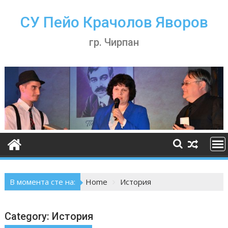
Skip
to
СУ Пейо Крачолов Яворов
content
гр. Чирпан
В момента сте на:
Home
История
Category:
История