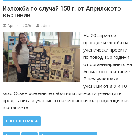
Изложба по случай 150 г. от Априлското
въстание
April 25, 2026
admin
На 20 април се
проведе изложба на
ученически проекти
по повод 150 години
от организирането на
Априлското въстание.
В нея участваха
ученици от 8,9 и 10
клас. Освен основните събития и личности учениците
представиха и участието на чирпански възрожденци във
въстанието.
ОЩЕ ПО ТЕМАТА