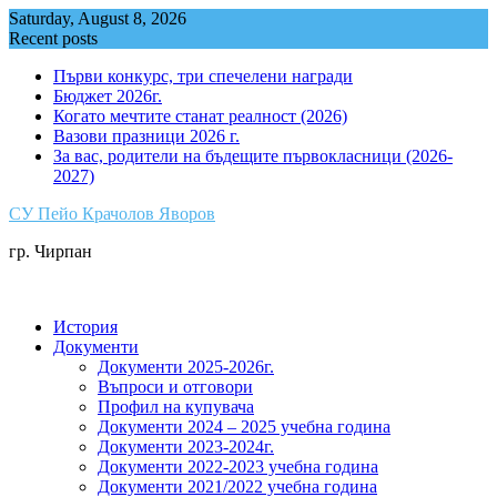
Skip
Saturday, August 8, 2026
to
Recent posts
content
Първи конкурс, три спечелени награди
Бюджет 2026г.
Когато мечтите станат реалност (2026)
Вазови празници 2026 г.
За вас, родители на бъдещите първокласници (2026-
2027)
СУ Пейо Крачолов Яворов
гр. Чирпан
История
Документи
Документи 2025-2026г.
Въпроси и отговори
Профил на купувача
Документи 2024 – 2025 учебна година
Документи 2023-2024г.
Документи 2022-2023 учебна година
Документи 2021/2022 учебна година