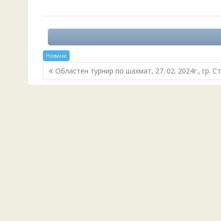
Новини
Post
Областен турнир по шахмат, 27. 02. 2024г., гр. С
navigation