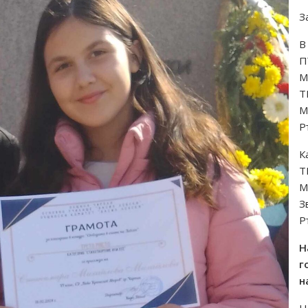
З
В
П
М
Т
М
Р
К
Т
М
З
Р
Н
г
н