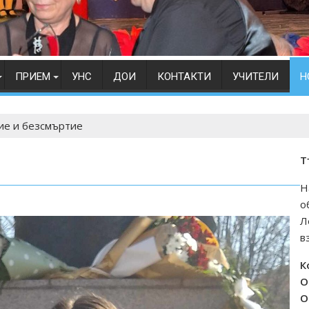
ПРИЕМ
УНС
ДОИ
КОНТАКТИ
УЧИТЕЛИ
Н
ие и безсмъртие
Т
Н
о
Л
в
К
О
О