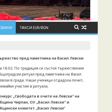
ОВИНИ
ТАКСИ EUR/BGN
ържество пред паметника на Васил Левски
а 18.02. По традиция се състоя тържествения
бщоградски ритуал пред паметника на Васил
евски в града. Наши ученици отдадоха почит,
земайки участие в ритуала.
онкурс „Свободата в очите на Левски“ на
бщина Чирпан, ОУ „Васил Левски“ и
бщински комитет „Васил Левски“