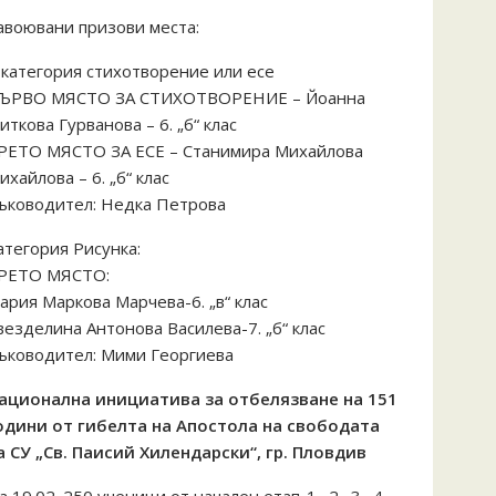
авоювани призови места:
 категория стихотворение или есе
ЪРВО МЯСТО ЗА СТИХОТВОРЕНИЕ – Йоанна
иткова Гурванова – 6. „б“ клас
РЕТО МЯСТО ЗА ЕСЕ – Станимира Михайлова
ихайлова – 6. „б“ клас
ъководител: Недка Петрова
атегория Рисунка:
РЕТО МЯСТО:
ария Маркова Марчева-6. „в“ клас
везделина Антонова Василева-7. „б“ клас
ъководител: Мими Георгиева
ационална инициатива за отбелязване на 151
одини от гибелта на Апостола на свободата
а СУ „Св. Паисий Хилендарски“, гр. Пловдив