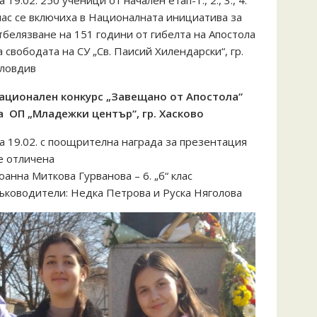
а 19.02. 250 ученици от начален етап-1., 2., 3., 4.
лас се включиха в Националната инициатива за
тбелязване на 151 години от гибелта на Апостола
а свободата на СУ „Св. Паисий Хилендарски“, гр.
ловдив
ационален конкурс „Завещано от Апостола“
а ОП „Младежки център“, гр. Хасково
а 19.02. с поощрителна награда за презентация
е отличена
оанна Миткова Гурванова – 6. „б“ клас
ъководители: Недка Петрова и Руска Няголова