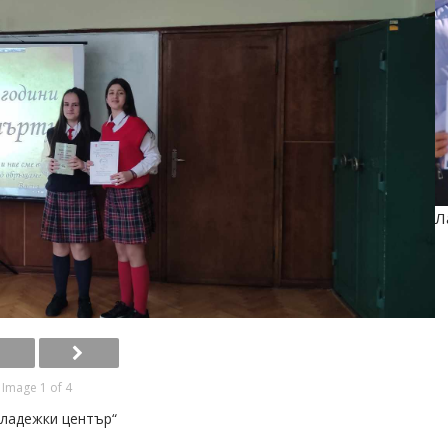
Л
Image 1 of 4
ладежки център“