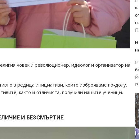
Н
к
о
н
П
Н
н
Н
великия човек и революционер, идеолог и организатор на
б
Й
Р
ктивно в редица инициативи, които изброяваме по-долу.
тивите, както и отличията, получили нашите ученици.
ЕЛИЧИЕ И БЕЗСМЪРТИЕ