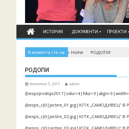
ИСТОРИЯ
ДОКУМЕНТИ
ПРОЕКТИ
В момента сте на:
Home
РОДОПИ
РОДОПИ
November 5, 2017
admin
{besps}rodopi2017|sdur=4|fdur=3|align=3|width
{besps_c}0|pictire_01.jpg|ЮТК „САМОДИВЕЦ” В
{besps_c}0|pictire_02.jpg|ЮТК „САМОДИВЕЦ” В
{besps_c}0|pictire_03.jpg|ЮТК „САМОДИВЕЦ” В