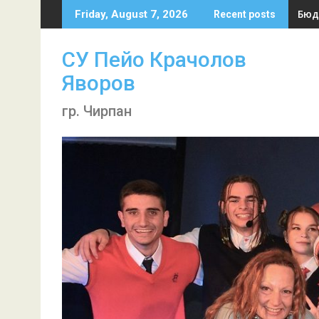
Skip
Бюд
Friday, August 7, 2026
Recent posts
to
content
СУ Пейо Крачолов
Яворов
гр. Чирпан