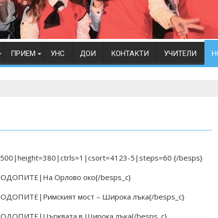
ПРИЕМ
УНС
ДОИ
КОНТАКТИ
УЧИТЕЛИ
Н
=500|height=380|ctrls=1|csort=4123-5|steps=60 {/besps}
 РОДОПИТЕ|На Орлово око{/besps_c}
 РОДОПИТЕ|Римският мост – Широка лъка{/besps_c}
 РОДОПИТЕ|Църквата в Широка лъка{/besps_c}