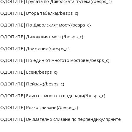
РОДОПИТЕ|Групата по Дяволската пътека{/besps_c}
 РОДОПИТЕ|Втора табелка{/besps_c}
 РОДОПИТЕ|По Дяволският мост{/besps_c}
 РОДОПИТЕ|Дяволският мост{/besps_c}
В РОДОПИТЕ|Движение{/besps_c}
 РОДОПИТЕ|По един от многото мостове{/besps_c}
 РОДОПИТЕ|Есен{/besps_c}
 РОДОПИТЕ|Пейзаж{/besps_c}
 РОДОПИТЕ|Един от многото водопади{/besps_c}
 РОДОПИТЕ|Рязко слизане{/besps_c}
 РОДОПИТЕ|Внимателно слизане по перпендикулярните