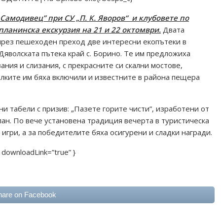
амодивец” при СУ „П. К. Яворов“ и клубовете по
ланинска екскурзия на 21 и 22 октомври.
Двата
 чрез пешеходен преход две интересни екопътеки в
Дяволската пътека край с. Борино. Те им предложиха
ния и слизания, с прекрасните си скални мостове,
лките им бяха включили и известните в района пещера
и табели с призив: „Пазете горите чисти”, изработени от
ан. По вече установена традиция вечерта в туристическа
игри, а за победителите бяха осигурени и сладки награди.
 downloadLink=”true” }
hare on Facebook