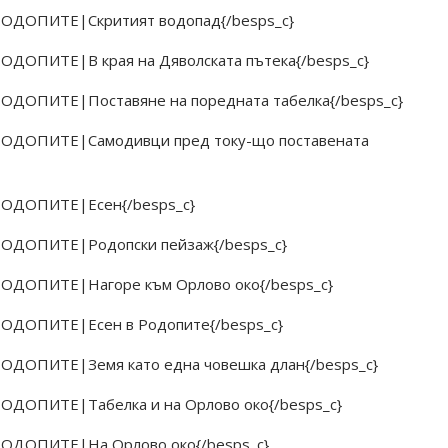
 РОДОПИТЕ|Скритият водопад{/besps_c}
РОДОПИТЕ|В края на Дяволската пътека{/besps_c}
 РОДОПИТЕ|Поставяне на поредната табелка{/besps_c}
 РОДОПИТЕ|Самодивци пред току-що поставената
 РОДОПИТЕ|Есен{/besps_c}
 РОДОПИТЕ|Родопски пейзаж{/besps_c}
 РОДОПИТЕ|Нагоре към Орлово око{/besps_c}
 РОДОПИТЕ|Есен в Родопите{/besps_c}
 РОДОПИТЕ|Земя като една човешка длан{/besps_c}
РОДОПИТЕ|Табелка и на Орлово око{/besps_c}
 РОДОПИТЕ|На Орлово око{/besps_c}