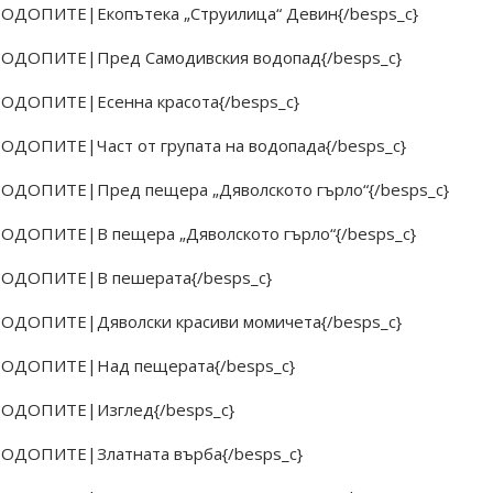
 РОДОПИТЕ|Екопътека „Струилица“ Девин{/besps_c}
 РОДОПИТЕ|Пред Самодивския водопад{/besps_c}
 РОДОПИТЕ|Есенна красота{/besps_c}
РОДОПИТЕ|Част от групата на водопада{/besps_c}
 РОДОПИТЕ|Пред пещера „Дяволското гърло“{/besps_c}
 РОДОПИТЕ|В пещера „Дяволското гърло“{/besps_c}
 РОДОПИТЕ|В пешерата{/besps_c}
 РОДОПИТЕ|Дяволски красиви момичета{/besps_c}
 РОДОПИТЕ|Над пещерата{/besps_c}
 РОДОПИТЕ|Изглед{/besps_c}
 РОДОПИТЕ|Златната върба{/besps_c}