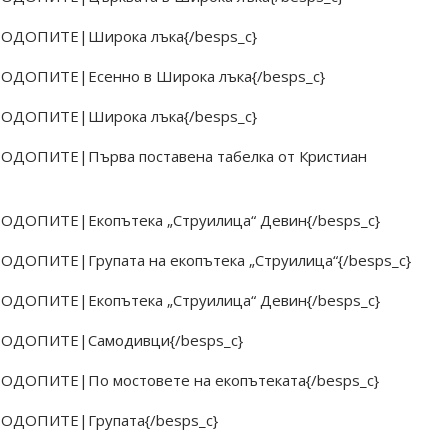
 РОДОПИТЕ|Широка лъка{/besps_c}
 РОДОПИТЕ|Есенно в Широка лъка{/besps_c}
 РОДОПИТЕ|Широка лъка{/besps_c}
 РОДОПИТЕ|Първа поставена табелка от Кристиан
 РОДОПИТЕ|Екопътека „Струилица“ Девин{/besps_c}
РОДОПИТЕ|Групата на екопътека „Струилица“{/besps_c}
 РОДОПИТЕ|Екопътека „Струилица“ Девин{/besps_c}
 РОДОПИТЕ|Самодивци{/besps_c}
 РОДОПИТЕ|По мостовете на екопътеката{/besps_c}
 РОДОПИТЕ|Групата{/besps_c}