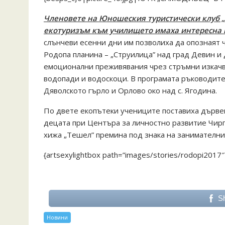
Членовете на Юношеския туристически клуб „С
екотуризъм към училището имаха интересна п
слънчеви есенни дни им позволиха да опознаят
Родопа планина – „Струилица” над град Девин и 
емоционални преживявания чрез стръмни изкачва
водопади и водоскоци. В програмата ръководите
Дяволското гърло и Орлово око над с. Ягодина.
По двете екопътеки учениците поставиха дървен
децата при Центъра за личностно развитие Чирп
хижа „Тешел” премина под знака на занимателни 
{artsexylightbox path=”images/stories/rodopi2017″
S
Новини