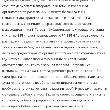
художествен музей „Чудомир“ учениците от всички училища в
страната да участват в литературно четене на избрани от
организаторите разкази. Инициативата бе свързана и с
Националната стратегия за насърчаване и повишаване на
грамотността. Учениците под ръководството на своя класен
ръководител – г-жа Т. Тотева и библиотекаря на училището-старши
учител по БЕЛ и техен преподавател по РП-БЕЛ Н.Петрова с желание
разгледаха предварително изготвените брошури за жизнения и
творчески път на Чудомир. След това изгледаха презентацията,
любезно предоставена от организаторите на литературното четене.
Един от учениците запозна съучениците си с трагичните
обстоятелства, при които е загинал творецът. Редувайки се,
възпитаниците на г-жа Т. Тотева прочетоха разказа „Лъжлив Съби“.
След края на четенето децата с интерес обсъдиха непознати за тях
думи, чути в текста на творбата, и коментираха основните теми,
проблеми в него и качествата на главния герой. Направиха паралел и
с днешната действителност. В края на своето посещение учениците
споделиха, че биха се радвали отново колективно да четат в
училищната библиотека под ръководството на своите