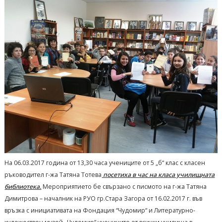
На 06.03.2017 година от 13,30 часа учениците от 5 „б“ клас с класен
ръководител г-жа Татяна Тотева
посетиха в час на класа училищната
библиотека.
Мероприятието бе свързано с писмото на г-жа Татяна
Димитрова – началник на РУО гр.Стара Загора от 16.02.2017 г. във
връзка с инициативата на Фондация “Чудомир“ и Литературно-