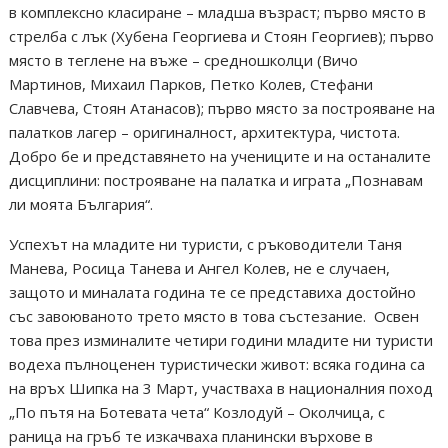
в комплексно класиране – младша възраст; първо място в
стрелба с лък (Хубена Георгиева и Стоян Георгиев); първо
място в теглене на въже – средношколци (Вичо
Мартинов, Михаил Парков, Петко Колев, Стефани
Славчева, Стоян Атанасов); първо място за построяване на
палатков лагер – оригиналност, архитектура, чистота.
Добро бе и представянето на учениците и на останалите
дисциплини: построяване на палатка и играта „Познавам
ли моята България“.
Успехът на младите ни туристи, с ръководители Таня
Манева, Росица Танева и Ангел Колев, не е случаен,
защото и миналата година те се представиха достойно
със завоюваното трето място в това състезание. Освен
това през изминалите четири години младите ни туристи
водеха пълноценен туристически живот: всяка година са
на връх Шипка на 3 Март, участваха в националния поход
„По пътя на Ботевата чета“ Козлодуй – Околчица, с
раница на гръб те изкачваха планински върхове в