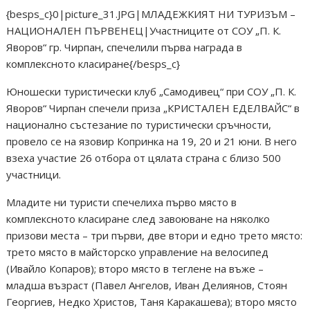
{besps_c}0|picture_31.JPG|МЛАДЕЖКИЯТ НИ ТУРИЗЪМ –
НАЦИОНАЛЕН ПЪРВЕНЕЦ|Участниците от СОУ „П. К.
Яворов“ гр. Чирпан, спечелили първа награда в
комплексното класиране{/besps_c}
Юношески туристически клуб „Самодивец“ при СОУ „П. К.
Яворов“ Чирпан спечели приза „КРИСТАЛЕН ЕДЕЛВАЙС“ в
национално състезание по туристически сръчности,
провело се на язовир Копринка на 19, 20 и 21 юни. В него
взеха участие 26 отбора от цялата страна с близо 500
участници.
Младите ни туристи спечелиха първо място в
комплексното класиране след завоюване на няколко
призови места – три първи, две втори и едно трето място:
трето място в майсторско управление на велосипед
(Ивайло Копаров); второ място в теглене на въже –
младша възраст (Павел Ангелов, Иван Делиянов, Стоян
Георгиев, Недко Христов, Таня Каракашева); второ място