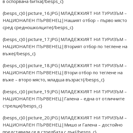
в оспорвана битка{/besps_c}
{besps_c}0|picture_16.JPG|МЛАДЕЖКИЯТ НИ ТУРИЗЪМ –
НАЦИОНАЛЕН ПЪРВЕНЕЦ|Нашият отбор – първо място
сред средношколците{/besps_c}
{besps_c}0|picture_17.JPG|МЛАДЕЖКИЯТ НИ ТУРИЗЪМ –
НАЦИОНАЛЕН ПЪРВЕНЕЦ|Вторият отбор по теглене на
въже{/besps_c}
{besps_c}0|picture_18.JPG|МЛАДЕЖКИЯТ НИ ТУРИЗЪМ –
НАЦИОНАЛЕН ПЪРВЕНЕЦ|Втори отбор по теглене на
въже – второ място, младша възраст{/besps_c}
{besps_c}0|picture_19.JPG|МЛАДЕЖКИЯТ НИ ТУРИЗЪМ –
НАЦИОНАЛЕН ПЪРВЕНЕЦ|Галена – една от отличните
стрелци{/besps_c}
{besps_c}0|picture_20.JPG|МЛАДЕЖКИЯТ НИ ТУРИЗЪМ –
НАЦИОНАЛЕН ПЪРВЕНЕЦ|Мишо и Галена – достойно
представили се в стрелбата с лък{/besps_c}