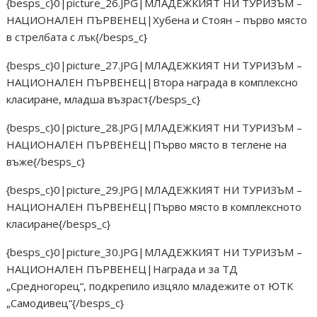
{besps_c}0|picture_26.JPG|МЛАДЕЖКИЯТ НИ ТУРИЗЪМ –
НАЦИОНАЛЕН ПЪРВЕНЕЦ|Хубена и Стоян – първо място
в стрелбата с лък{/besps_c}
{besps_c}0|picture_27.JPG|МЛАДЕЖКИЯТ НИ ТУРИЗЪМ –
НАЦИОНАЛЕН ПЪРВЕНЕЦ|Втора награда в комплексно
класиране, младша възраст{/besps_c}
{besps_c}0|picture_28.JPG|МЛАДЕЖКИЯТ НИ ТУРИЗЪМ –
НАЦИОНАЛЕН ПЪРВЕНЕЦ|Първо място в теглене на
въже{/besps_c}
{besps_c}0|picture_29.JPG|МЛАДЕЖКИЯТ НИ ТУРИЗЪМ –
НАЦИОНАЛЕН ПЪРВЕНЕЦ|Първо място в комплексното
класиране{/besps_c}
{besps_c}0|picture_30.JPG|МЛАДЕЖКИЯТ НИ ТУРИЗЪМ –
НАЦИОНАЛЕН ПЪРВЕНЕЦ|Награда и за ТД
„Средногорец“, подкрепило изцяло младежите от ЮТК
„Самодивец“{/besps_c}