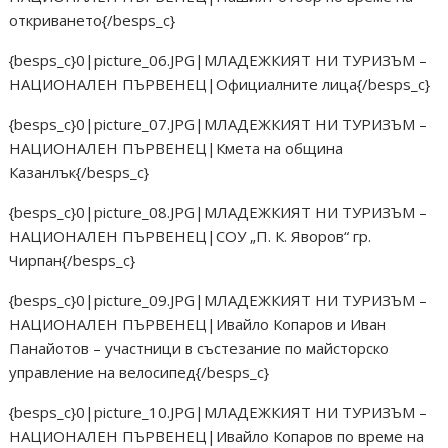
откриването{/besps_c}
{besps_c}0|picture_06.JPG|МЛАДЕЖКИЯТ НИ ТУРИЗЪМ –
НАЦИОНАЛЕН ПЪРВЕНЕЦ|Официалните лица{/besps_c}
{besps_c}0|picture_07.JPG|МЛАДЕЖКИЯТ НИ ТУРИЗЪМ –
НАЦИОНАЛЕН ПЪРВЕНЕЦ|Кмета на община
Казанлък{/besps_c}
{besps_c}0|picture_08.JPG|МЛАДЕЖКИЯТ НИ ТУРИЗЪМ –
НАЦИОНАЛЕН ПЪРВЕНЕЦ|СОУ „П. К. Яворов“ гр.
Чирпан{/besps_c}
{besps_c}0|picture_09.JPG|МЛАДЕЖКИЯТ НИ ТУРИЗЪМ –
НАЦИОНАЛЕН ПЪРВЕНЕЦ|Ивайло Копаров и Иван
Панайотов – участници в състезание по майсторско
управление на велосипед{/besps_c}
{besps_c}0|picture_10.JPG|МЛАДЕЖКИЯТ НИ ТУРИЗЪМ –
НАЦИОНАЛЕН ПЪРВЕНЕЦ|Ивайло Копаров по време на