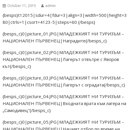
October 11, 2015
admin
{besps}t12015|sdur=4|fdur=3|align=3|width=500|height=3
80|ctrls=1|csort=4123-5|steps=60 {/besps}
{besps_c}0|picture_01.JPG|МЛАДЕЖКИЯТ НИ ТУРИЗЪМ –
НАЦИОНАЛЕН ПЪРВЕНЕЦ|Наградите{/besps_c}
{besps_c}0|picture_02.JPG|МЛАДЕЖКИЯТ НИ ТУРИЗЪМ –
НАЦИОНАЛЕН ПЪРВЕНЕЦ|Лагерът отвътре с Яворов
кът{/besps_c}
{besps_c}0|picture_03.JPG|МЛАДЕЖКИЯТ НИ ТУРИЗЪМ –
НАЦИОНАЛЕН ПЪРВЕНЕЦ|Лагерът с оградата{/besps_c}
{besps_c}0|picture_04.JPG|МЛАДЕЖКИЯТ НИ ТУРИЗЪМ –
НАЦИОНАЛЕН ПЪРВЕНЕЦ|Входната врата към лагера на
„Самодивец“{/besps_c}
{besps_c}0|picture_05.JPG|МЛАДЕЖКИЯТ НИ ТУРИЗЪМ –
НАЦИОНАЛЕН ПЪРВЕНЕЦ|Нашият отбор по време на