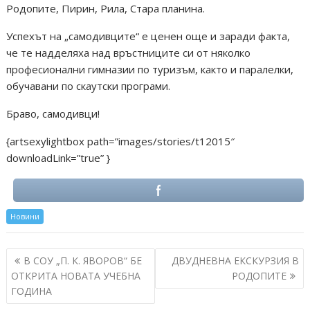
Родопите, Пирин, Рила, Стара планина.
Успехът на „самодивците“ е ценен още и заради факта,
че те надделяха над връстниците си от няколко
професионални гимназии по туризъм, както и паралелки,
обучавани по скаутски програми.
Браво, самодивци!
{artsexylightbox path=”images/stories/t12015″
downloadLink=”true” }
Новини
Post
В СОУ „П. К. ЯВОРОВ“ БЕ
ДВУДНЕВНА ЕКСКУРЗИЯ В
navigation
ОТКРИТА НОВАТА УЧЕБНА
РОДОПИТЕ
ГОДИНА