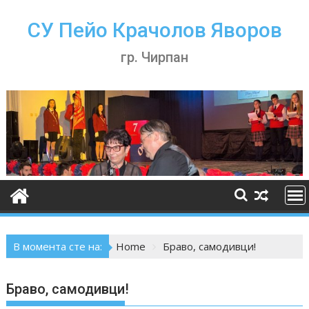
Skip
to
СУ Пейо Крачолов Яворов
content
гр. Чирпан
В момента сте на:
Home
Браво, самодивци!
Браво, самодивци!